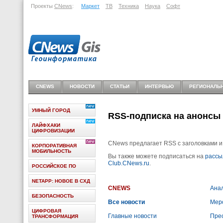
Проекты
CNews
:
Маркет
ТВ
Техника
Наука
Софт
CNEWS
НОВОСТИ
СТАТЬИ
ИНТЕРВЬЮ
РЕГИОНАЛЬ
УМНЫЙ ГОРОД
RSS-подписка на анонсы
ЛАЙФХАКИ
ЦИФРОВИЗАЦИИ
CNews предлагает RSS с заголовками и
КОРПОРАТИВНАЯ
МОБИЛЬНОСТЬ
Вы также можете подписаться на
рассы
Club.CNews.ru
.
РОССИЙСКОЕ ПО
NETAPP: НОВОЕ В СХД
CNEWS
Ана
БЕЗОПАСНОСТЬ
Все новости
Мер
ЦИФРОВАЯ
Главные новости
Пре
ТРАНСФОРМАЦИЯ