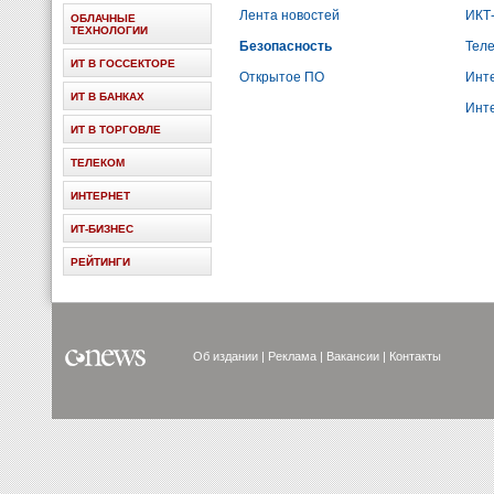
Лента новостей
ИКТ
ОБЛАЧНЫЕ
ТЕХНОЛОГИИ
Безопасность
Тел
ИТ В ГОССЕКТОРЕ
Открытое ПО
Инт
ИТ В БАНКАХ
Инт
ИТ В ТОРГОВЛЕ
ТЕЛЕКОМ
ИНТЕРНЕТ
ИТ-БИЗНЕС
РЕЙТИНГИ
Об издании
Реклама
Вакансии
Контакты