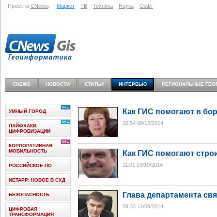
Проекты
CNews
:
Маркет
ТВ
Техника
Наука
Софт
CNEWS
НОВОСТИ
СТАТЬИ
ИНТЕРВЬЮ
РЕГИОНАЛЬНЫЕ ГЕО
Как ГИС помогают в бор
УМНЫЙ ГОРОД
20:54 08/12/2014
ЛАЙФХАКИ
ЦИФРОВИЗАЦИИ
КОРПОРАТИВНАЯ
МОБИЛЬНОСТЬ
Как ГИС помогают стро
11:01 13/10/2014
РОССИЙСКОЕ ПО
NETAPP: НОВОЕ В СХД
Глава департамента св
БЕЗОПАСНОСТЬ
09:33 12/09/2014
ЦИФРОВАЯ
ТРАНСФОРМАЦИЯ