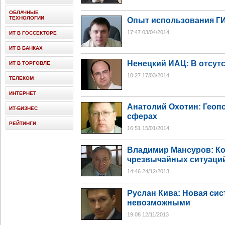
ОБЛАЧНЫЕ
ТЕХНОЛОГИИ
Опыт использования ГИ
17:47 03/04/2014
ИТ В ГОССЕКТОРЕ
ИТ В БАНКАХ
Ненецкий ИАЦ: В отсут
ИТ В ТОРГОВЛЕ
10:27 17/03/2014
ТЕЛЕКОМ
ИНТЕРНЕТ
Анатолий Охотин: Геопо
ИТ-БИЗНЕС
сферах
РЕЙТИНГИ
16:51 15/01/2014
Владимир Мансуров: Ко
чрезвычайных ситуаци
14:46 24/12/2013
Руслан Кива: Новая си
невозможными
19:08 12/11/2013