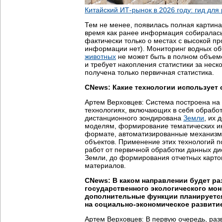
Китайский ИТ-рынок в 2026 году: гид для
Тем не менее, появилась полная картина
время как ранее информация собиралась
фактически только о местах с высокой п
информации нет). Мониторинг водных об
животных
не может быть в полном объе
и требует накопления статистики за неск
получена только первичная статистика.
CNews: Какие технологии использует 
Артем Верховцев: Система построена н
технологиях, включающих в себя обрабо
дистанционного зондирована
Земли
, их
моделям, формирование тематических ин
формате, автоматизированные механизм
объектов. Применение этих технологий п
работ от первичной обработки данных д
Земли, до формирования отчетных карто
материалов.
CNews: В каком направлении будет ра
государственного экологического мон
дополнительные функции планируется
на социально-экономическое развити
Артем Верховцев: В первую очередь, раз