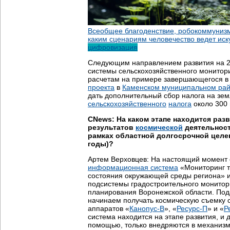
Всеобщее благоденствие, робокоммуниз
каким сценариям человечество ведет иск
цифровизация
Следующим направлением развития на 2
системы сельскохозяйственного монитор
расчетам на примере завершающегося 
проекта
в
Каменском муниципальном ра
дать дополнительный сбор налога на зем
сельскохозяйственного
налога
около 300 
CNews: На каком этапе находится раз
результатов
космической
деятельност
рамках областной долгосрочной целе
годы)?
Артем Верховцев: На настоящий момент 
информационная система
«Мониторинг т
состояния окружающей среды региона» и
подсистемы градостроительного монитор
планирования Воронежской области. Под
начинаем получать космическую съемку 
аппаратов «
Канопус-В
», «
Ресурс-П
» и «
Р
система находится на этапе развития, и
помощью, только внедряются в механизм