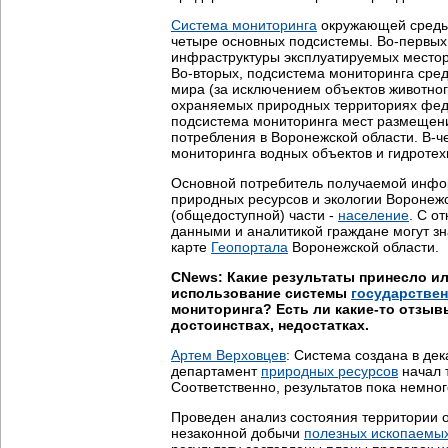
Система мониторинга
окружающей сред
четыре основных подсистемы. Во-первых
инфраструктуры эксплуатируемых место
Во-вторых, подсистема мониторинга сре
мира (за исключением объектов животно
охраняемых природных территориях феде
подсистема мониторинга мест размещени
потребления в Воронежской области. В-ч
мониторинга водных объектов и гидротех
Основной потребитель получаемой инфо
природных ресурсов и экологии Воронежс
(общедоступной) части -
население
. С о
данными и аналитикой граждане могут зн
карте
Геопортала
Воронежской области.
CNews: Какие результаты принесло и
использование системы
государствен
мониторинга? Есть ли какие-то отзыв
достоинствах, недостатках.
Артем Верховцев
: Система создана в дек
департамент
природных ресурсов
начал 
Соответственно, результатов пока немного
Проведен анализ состояния территории 
незаконной добычи
полезных ископаемы