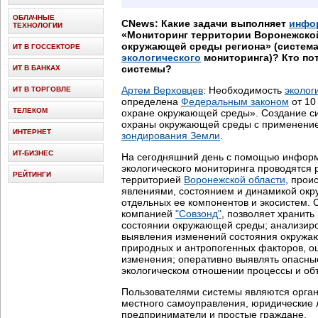
ОБЛАЧНЫЕ
CNews: Какие задачи выполняет
инфо
ТЕХНОЛОГИИ
«Мониторинг территории Воронежской
окружающей среды региона» (систем
ИТ В ГОССЕКТОРЕ
экологического
мониторинга)? Кто по
системы?
ИТ В БАНКАХ
Артем Верховцев
: Необходимость
эколог
ИТ В ТОРГОВЛЕ
определена
Федеральным законом
от 10
ТЕЛЕКОМ
охране окружающей среды». Создание с
охраны окружающей среды с применен
ИНТЕРНЕТ
зондирования Земли
.
ИТ-БИЗНЕС
На сегодняшний день с помощью инфор
экологического мониторинга проводятся
РЕЙТИНГИ
территорией
Воронежской области
, прои
явлениями, состоянием и динамикой окр
отдельных ее компонентов и экосистем. 
компанией
"Совзонд"
, позволяет хранит
состоянии окружающей среды; анализиро
выявления изменений состояния окружа
природных и антропогенных факторов, оц
изменения; оперативно выявлять опасны
экологическом отношении процессы и об
Пользователями системы являются орган
местного самоуправления, юридические 
предприниматели и простые граждане.