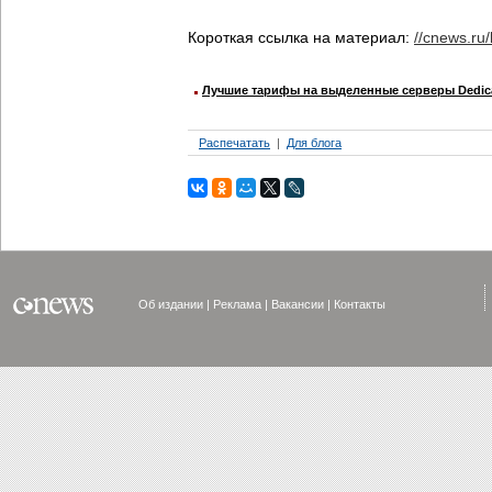
Короткая ссылка на материал:
//cnews.ru/
Лучшие тарифы на выделенные серверы Dedica
Распечатать
Для блога
Об издании
Реклама
Вакансии
Контакты