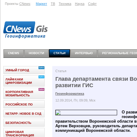
Проекты
CNews
:
Маркет
ТВ
Техника
Наука
Софт
CNEWS
НОВОСТИ
СТАТЬИ
ИНТЕРВЬЮ
РЕГИОНАЛЬНЫЕ ГЕО
УМНЫЙ ГОРОД
Статья
Глава департамента связи В
ЛАЙФХАКИ
ЦИФРОВИЗАЦИИ
развитии ГИС
КОРПОРАТИВНАЯ
Геоинформатика
МОБИЛЬНОСТЬ
12.09.2014, Пт, 09:09, Мск
РОССИЙСКОЕ ПО
О разв
NETAPP: НОВОЕ В СХД
геоинф
правительством Воронежской области в
БЕЗОПАСНОСТЬ
Артем Верховцев, руководитель департ
коммуникаций Воронежской области.
ЦИФРОВАЯ
ТРАНСФОРМАЦИЯ